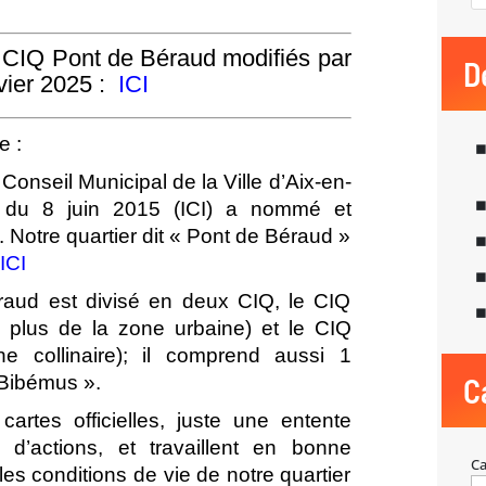
 CIQ Pont de Béraud modifiés par
D
vier 2025 :
ICI
e :
Conseil Municipal de la Ville d’Aix-en-
 du 8 juin 2015 (
ICI
) a nommé et
s. Notre quartier dit « Pont de Béraud »
:
ICI
raud est divisé en deux CIQ, le CIQ
e plus de la zone urbaine) et le CIQ
ne collinaire); il comprend aussi 1
Bibémus ».
C
rtes officielles, juste une entente
 d’actions, et travaillent en bonne
Ca
les conditions de vie de notre quartier